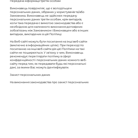
Передача інформації третім особам
Виконавець повідомляє, що є володільцем
персональних даних, зібраних у користувачів та/або
Замовника. Виконавець не здійснює передачу
персональних даних третім особам, крім випадків,
коли така передача є вимогою законодавства або є
необхідною для належного виконання договірних
зобов’язань між Замовником і Виконавцем або в інших
випадках, викладених в цій Політиці.
На Веб-сайті можуть бути посилання на інші веб-сайти
(виключно в інформаційних цілях). При переході по
посиланню на інші веб-сайти дія цієї Політики на такі
сайти не поширюється. У зв'язку з чим, Виконавець
рекомендує переглядати політику в сфері
конфіденційності і персональних даних кожного веб-
сайту перед тим, як передавати будь-які персональні
дані, за якими Вас можуть ідентифікувати.
Захист персональних даних
На виконання законодавства про захист персональних
даних (у т.ч. міжнародного законодавства - GDPR ) Веб-
сайт гарантує їх безпеку.
Поширення персональних даних без згоди суб'єкта
персональних даних або уповноваженої ним особи
дозволяється у випадках, визначених законом, і лише
(якщо це необхідно) в інтересах національної безпеки,
економічного добробуту та прав людини.
Зміна Політики
Виконавець може вносити зміни у цю Політику
конфіденційності, у тому числі, при зміні вимог
законодавства.