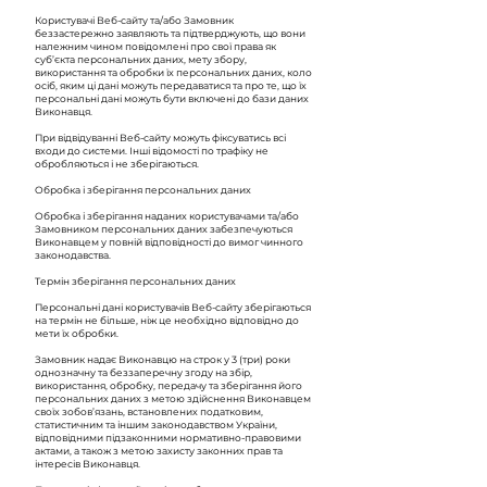
Користувачі Веб-сайту та/або Замовник
беззастережно заявляють та підтверджують, що вони
належним чином повідомлені про свої права як
суб’єкта персональних даних, мету збору,
використання та обробки їх персональних даних, коло
осіб, яким ці дані можуть передаватися та про те, що їх
персональні дані можуть бути включені до бази даних
Виконавця.
При відвідуванні Веб-сайту можуть фіксуватись всі
входи до системи. Інші відомості по трафіку не
обробляються і не зберігаються.
Обробка і зберігання персональних даних
Обробка і зберігання наданих користувачами та/або
Замовником персональних даних забезпечуються
Виконавцем у повній відповідності до вимог чинного
законодавства.
Термін зберігання персональних даних
Персональні дані користувачів Веб-сайту зберігаються
на термін не більше, ніж це необхідно відповідно до
мети їх обробки.
Замовник надає Виконавцю на строк у 3 (три) роки
однозначну та беззаперечну згоду на збір,
використання, обробку, передачу та зберігання його
персональних даних з метою здійснення Виконавцем
своїх зобов’язань, встановлених податковим,
статистичним та іншим законодавством України,
відповідними підзаконними нормативно-правовими
актами, а також з метою захисту законних прав та
інтересів Виконавця.