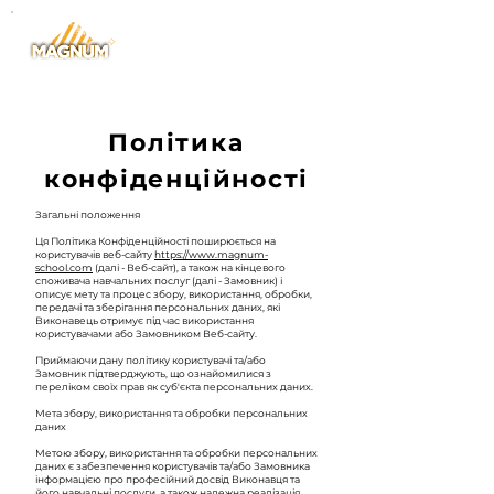
Політика
конфіденційності
Загальні положення
Ця Політика Конфіденційності поширюється на
користувачів веб-сайту
https://www.magnum-
school.com
(далі - Веб-сайт), а також на кінцевого
споживача навчальних послуг (далі - Замовник) і
описує мету та процес збору, використання, обробки,
передачі та зберігання персональних даних, які
Виконавець отримує під час використання
користувачами або Замовником Веб-сайту.
Приймаючи дану політику користувачі та/або
Замовник підтверджують, що ознайомилися з
переліком своїх прав як суб'єкта персональних даних.
Мета збору, використання та обробки персональних
даних
Метою збору, використання та обробки персональних
даних є забезпечення користувачів та/або Замовника
інформацією про професійний досвід Виконавця та
його навчальні послуги, а також належна реалізація