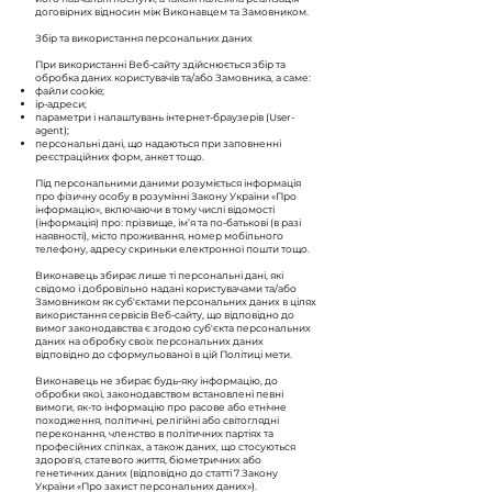
договірних відносин між Виконавцем та Замовником.
Збір та використання персональних даних
При використанні Веб-сайту здійснюється збір та
обробка даних користувачів та/або Замовника, а саме:
файли cookie;
ір-адреси;
параметри і налаштувань інтернет-браузерів (User-
agent);
персональні дані, що надаються при заповненні
реєстраційних форм, анкет тощо.
Під персональними даними розуміється інформація
про фізичну особу в розумінні Закону України «Про
інформацію», включаючи в тому числі відомості
(інформація) про: прізвище, ім’я та по-батькові (в разі
наявності), місто проживання, номер мобільного
телефону, адресу скриньки електронної пошти тощо.
Виконавець збирає лише ті персональні дані, які
свідомо і добровільно надані користувачами та/або
Замовником як суб'єктами персональних даних в цілях
використання сервісів Веб-сайту, що відповідно до
вимог законодавства є згодою суб'єкта персональних
даних на обробку своїх персональних даних
відповідно до сформульованої в цій Політиці мети.
Виконавець не збирає будь-яку інформацію, до
обробки якої, законодавством встановлені певні
вимоги, як-то інформацію про расове або етнічне
походження, політичні, релігійні або світоглядні
переконання, членство в політичних партіях та
професійних спілках, а також даних, що стосуються
здоров'я, статевого життя, біометричних або
генетичних даних (відповідно до статті 7 Закону
України «Про захист персональних даних»).